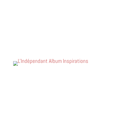
Inspirations
L'INDEPENDANT
VOIR L'ARTICLE