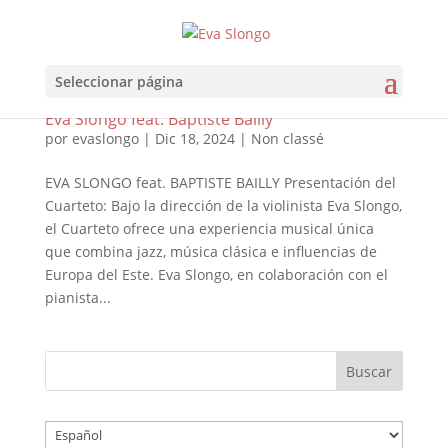
Seleccionar página
Eva Slongo feat. Baptiste Bailly
por
evaslongo
|
Dic 18, 2024
|
Non classé
EVA SLONGO feat. BAPTISTE BAILLY Presentación del
Cuarteto: Bajo la dirección de la violinista Eva Slongo,
el Cuarteto ofrece una experiencia musical única
que combina jazz, música clásica e influencias de
Europa del Este. Eva Slongo, en colaboración con el
pianista...
Elegir